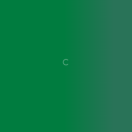
856-0027
長崎県大村市植松3丁目62番地
［駐車場70台］
PAAK（新大村駅前本院）
856-0025
長崎県大村市小路口町244-7
［駐車場33台］
ZEROFULL（小路口分院）